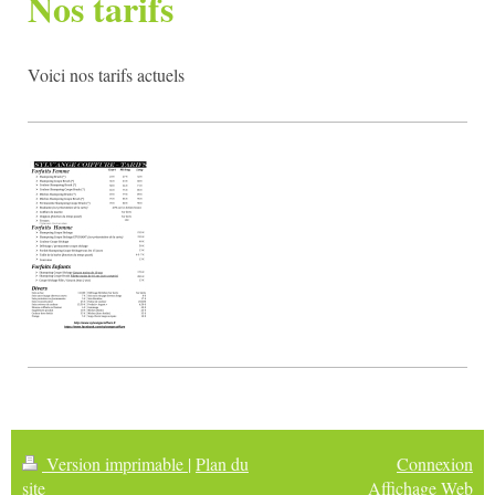
Nos tarifs
Voici nos tarifs actuels
Version imprimable
|
Plan du
Connexion
site
Affichage Web